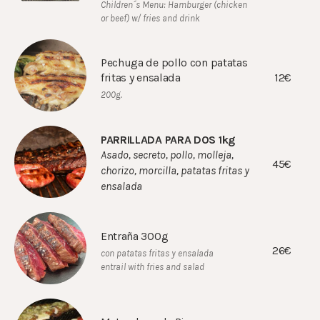
Children´s Menu: Hamburger (chicken
or beef) w/ fries and drink
Pechuga de pollo con patatas
12€
fritas y ensalada
200g.
PARRILLADA PARA DOS 1kg
Asado, secreto, pollo, molleja,
45€
chorizo, morcilla, patatas fritas y
ensalada
Entraña 300g
26€
con patatas fritas y ensalada
entrail with fries and salad