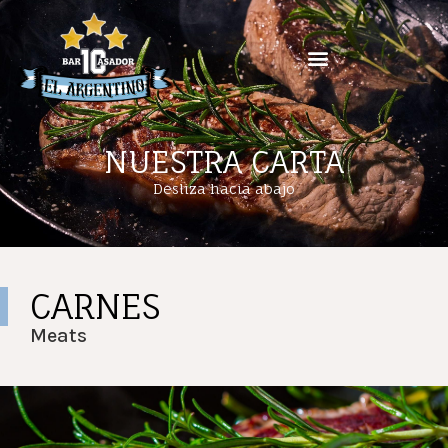
NUESTRA CARTA
Desliza hacia abajo
CARNES
Meats