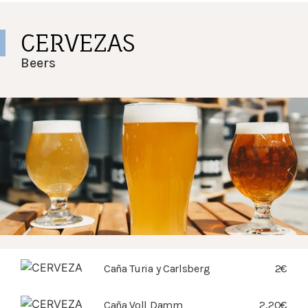
CERVEZAS
Beers
Caña Turia y Carlsberg
2€
Caña Voll Damm
2,20€