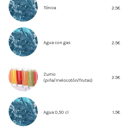
Tónica
2.5€
Agua con gas
2.5€
Zumo
2.5€
(piña/melocotón/frutas)
Agua 0,50 cl
1,5€