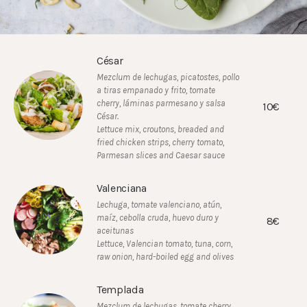
César
Mezclum de lechugas, picatostes, pollo
a tiras empanado y frito, tomate
cherry, láminas parmesano y salsa
10€
César.
Lettuce mix, croutons, breaded and
fried chicken strips, cherry tomato,
Parmesan slices and Caesar sauce
Valenciana
Lechuga, tomate valenciano, atún,
maíz, cebolla cruda, huevo duro y
8€
aceitunas
Lettuce, Valencian tomato, tuna, corn,
raw onion, hard-boiled egg and olives
Templada
Mezclum de lechugas, tomate cherry,