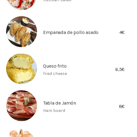
Empanada de pollo asado
4€
Queso frito
6,5€
fried cheese
Tabla de Jamón
8€
Ham board