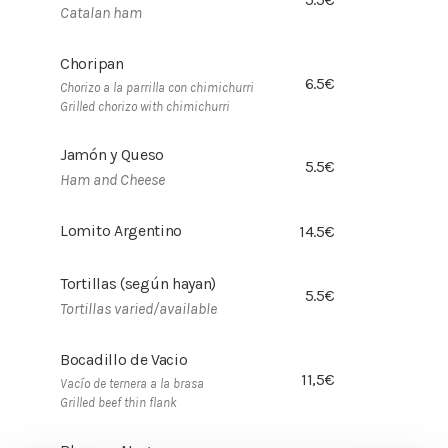
Catalan ham
Choripan
6.5€
Chorizo a la parrilla con chimichurri
Grilled chorizo with chimichurri
Jamón y Queso
5.5€
Ham and Cheese
Lomito Argentino
14.5€
Tortillas (según hayan)
5.5€
Tortillas varied/available
Bocadillo de Vacio
11,5€
Vacío de ternera a la brasa
Grilled beef thin flank