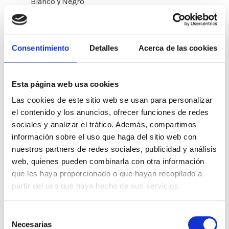
Blanco y Negro
Chorizo, morcilla
9€
Long spicy pork sausage, blood
sausage
Consentimiento
Detalles
Acerca de las cookies
Sandwich Mixto
5.5€
Mantequilla, jamón york. queso
Butter, York ham, cheese
Esta página web usa cookies
Las cookies de este sitio web se usan para personalizar
Chivito Tradicional
el contenido y los anuncios, ofrecer funciones de redes
Lomo, lechuga, tomate, queso, bacon,
7.5€
sociales y analizar el tráfico. Además, compartimos
mayonesa (Supl. Huevo 0,50 cnt)
Pork loin, lettuce, tomato, cheese, bacon,
información sobre el uso que haga del sitio web con
mayonnaise (Suppl. Egg 0,50 cnt)
nuestros partners de redes sociales, publicidad y análisis
web, quienes pueden combinarla con otra información
Bocadillo de calamar
que les haya proporcionado o que hayan recopilado a
9€
squid sandwich
partir del uso que haya hecho de sus servicios.
Chivito Pechuga
Selección
Pechuga pollo, lechuga, tomate, queso,
Necesarias
de
bacon, mayonesa (Supl. Huevo 0,50 cnt)