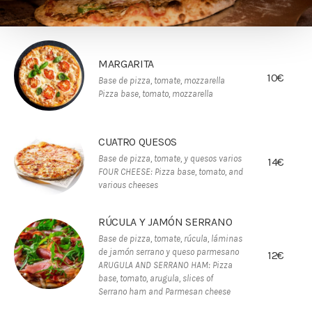
MARGARITA
10€
Base de pizza, tomate, mozzarella
Pizza base, tomato, mozzarella
CUATRO QUESOS
Base de pizza, tomate, y quesos varios
14€
FOUR CHEESE: Pizza base, tomato, and
various cheeses
RÚCULA Y JAMÓN SERRANO
Base de pizza, tomate, rúcula, láminas
de jamón serrano y queso parmesano
12€
ARUGULA AND SERRANO HAM: Pizza
base, tomato, arugula, slices of
Serrano ham and Parmesan cheese