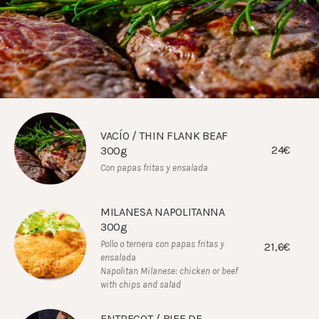
VACÍO / THIN FLANK BEAF
24€
300g
Con papas fritas y ensalada
MILANESA NAPOLITANNA
300g
Pollo o ternera con papas fritas y
21,6€
ensalada
Napolitan Milanese: chicken or beef
with chips and salad
ENTRECOT / BIFE DE