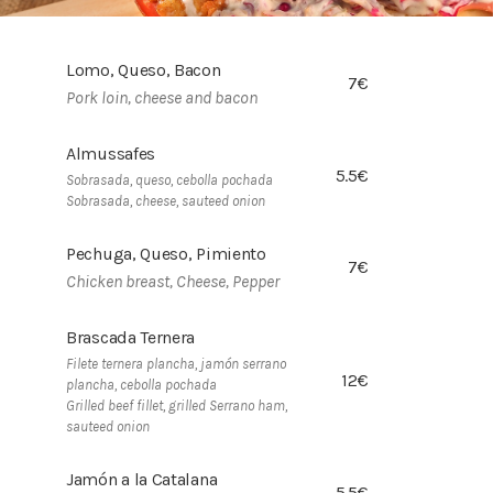
Lomo, Queso, Bacon
7€
Pork loin, cheese and bacon
Almussafes
5.5€
Sobrasada, queso, cebolla pochada
Sobrasada, cheese, sauteed onion
Pechuga, Queso, Pimiento
7€
Chicken breast, Cheese, Pepper
Brascada Ternera
Filete ternera plancha, jamón serrano
12€
plancha, cebolla pochada
Grilled beef fillet, grilled Serrano ham,
sauteed onion
Jamón a la Catalana
5.5€