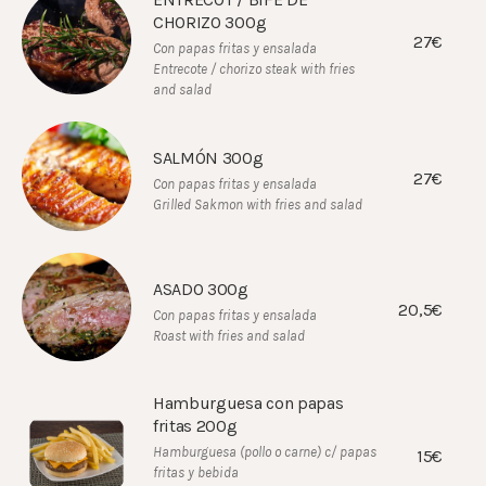
CHORIZO 300g
27€
Con papas fritas y ensalada
Entrecote / chorizo steak with fries
and salad
SALMÓN 300g
27€
Con papas fritas y ensalada
Grilled Sakmon with fries and salad
ASADO 300g
20,5€
Con papas fritas y ensalada
Roast with fries and salad
Hamburguesa con papas
fritas 200g
Hamburguesa (pollo o carne) c/ papas
15€
fritas y bebida