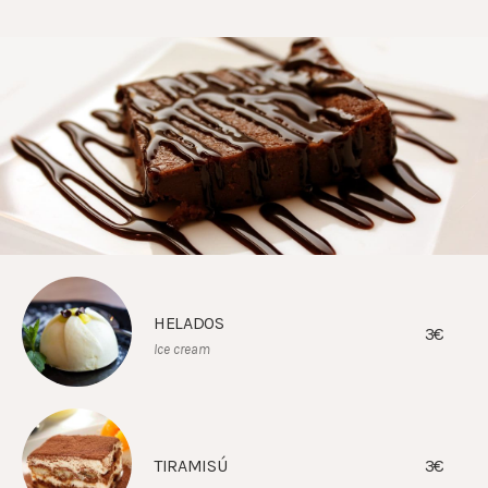
HELADOS
3€
Ice cream
TIRAMISÚ
3€