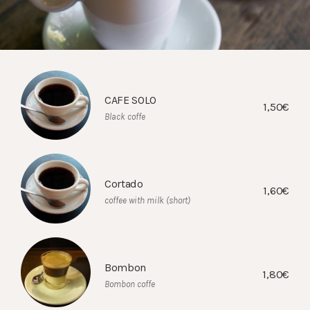
CAFE SOLO
1,50€
Black coffe
Cortado
1,60€
coffee with milk (short)
Bombon
1,80€
Bombon coffe