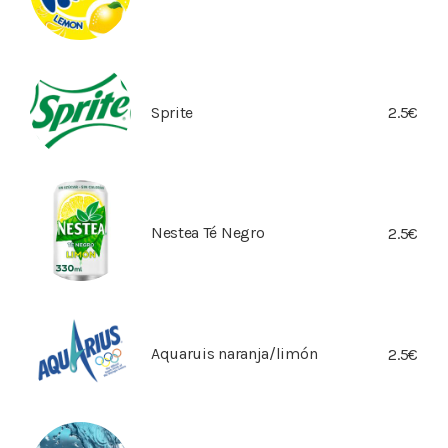
Sprite
2.5€
Nestea Té Negro
2.5€
Aquaruis naranja/limón
2.5€