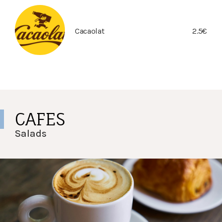
Cacaolat
2.5€
CAFES
Salads